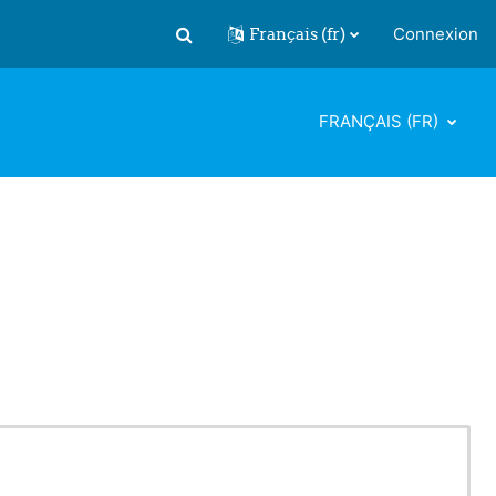
Français ‎(fr)‎
Connexion
Activer/désactiver la saisie de recherch
FRANÇAIS ‎(FR)‎