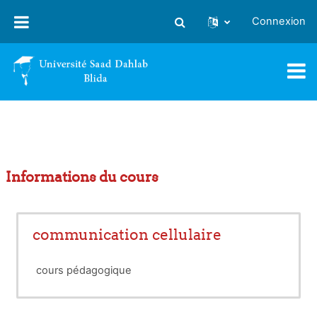
Passer au contenu principal
Connexion
Activer/désactiver la saisie
Informations du cours
communication cellulaire
cours pédagogique