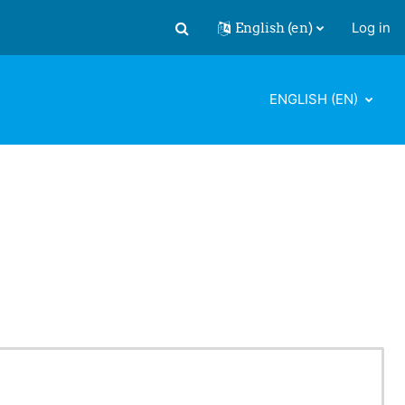
English ‎(en)‎
Log in
Toggle search input
ENGLISH ‎(EN)‎