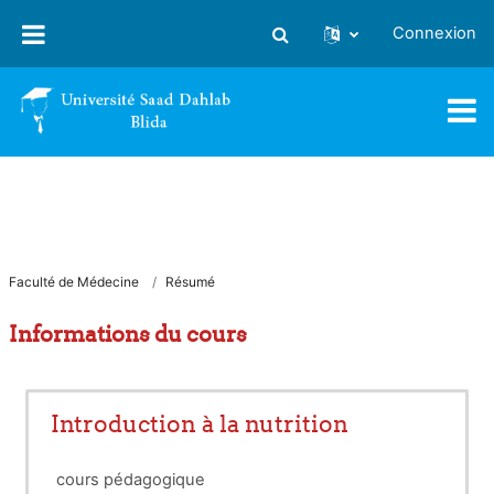
Passer au contenu principal
Connexion
Activer/désactiver la saisie
Faculté de Médecine
Résumé
Informations du cours
Introduction à la nutrition
cours pédagogique