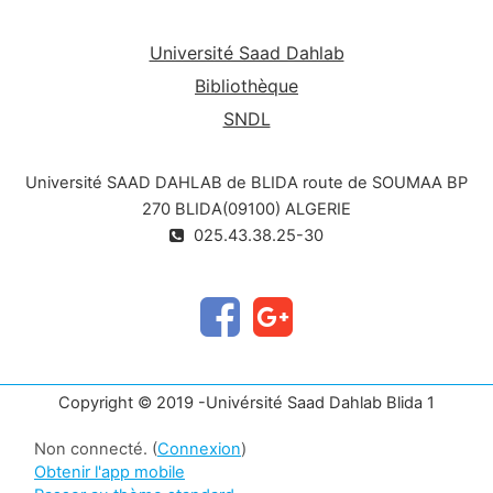
tout en respectant les règlements en vigueurs ;
- Évaluer le comportement statique et dynamique
Université Saad Dahlab
de bâtiments multi-étagés en béton armé.
Bibliothèque
SNDL
Université SAAD DAHLAB de BLIDA route de SOUMAA BP
270 BLIDA(09100) ALGERIE
025.43.38.25-30
Copyright © 2019 -Univérsité Saad Dahlab Blida 1
Non connecté. (
Connexion
)
Obtenir l'app mobile