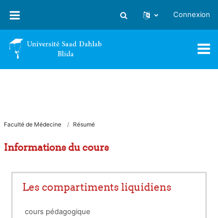
Passer au contenu principal
Connexion
Activer/désactiver la saisie
Faculté de Médecine
Résumé
Informations du cours
Les compartiments liquidiens
cours pédagogique