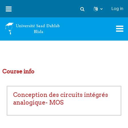
Skip to main content
Log in
Toggle search input
Course info
Conception des circuits intégrés
analogique- MOS