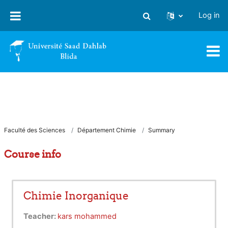
Skip to main content
Log in
Toggle search input
Faculté des Sciences
Département Chimie
Summary
Course info
Chimie Inorganique
Teacher:
kars mohammed