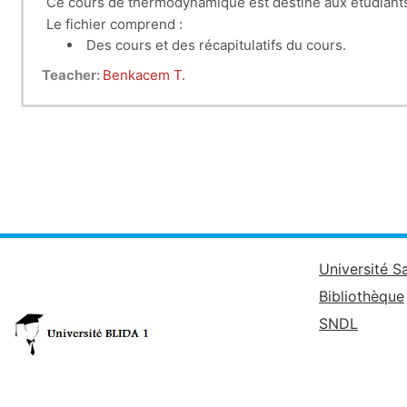
Le fichier comprend :
Des cours et des récapitulatifs du cours.
Teacher:
Benkacem T.
Des séries de travaux dirigés.
Université S
Bibliothèque
SNDL