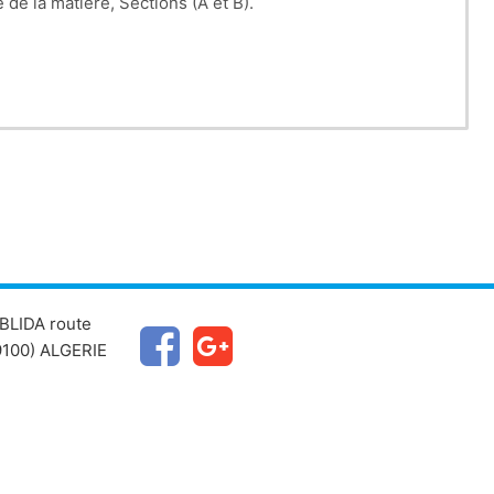
nts de 1ère année d’enseignement supérieur de spécialité science de la matière, Sections (A et B).
BLIDA route
100) ALGERIE