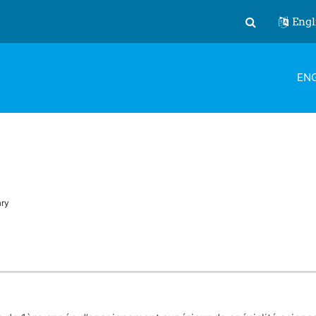
Engl
Toggle search
ENG
ry