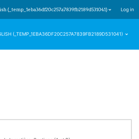
ish ‎(_temp_1eba36df20c257a7839fb2189d531041)‎
Log in
 input
LISH ‎(_TEMP_1EBA36DF20C257A7839FB2189D531041)‎