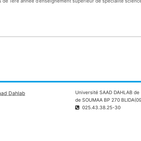
Ce cours de thermodynamique est destiné aux étudia
Université SAAD DAHLAB de 
aad Dahlab
de SOUMAA BP 270 BLIDA(09
025.43.38.25-30