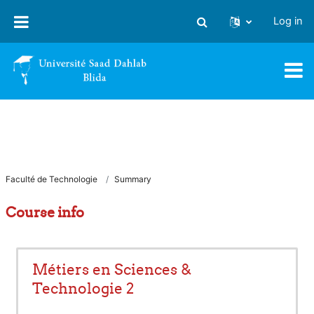
Skip to main content
Log in
Toggle search input
Faculté de Technologie
Summary
Course info
Métiers en Sciences &
Technologie 2