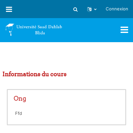
Passer au contenu principal
Connexion
Activer/désactiver la saisie
Informations du cours
Ong
Ffd