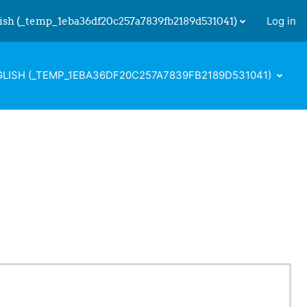
ish ‎(_temp_1eba36df20c257a7839fb2189d531041)‎
Log in
 input
LISH ‎(_TEMP_1EBA36DF20C257A7839FB2189D531041)‎