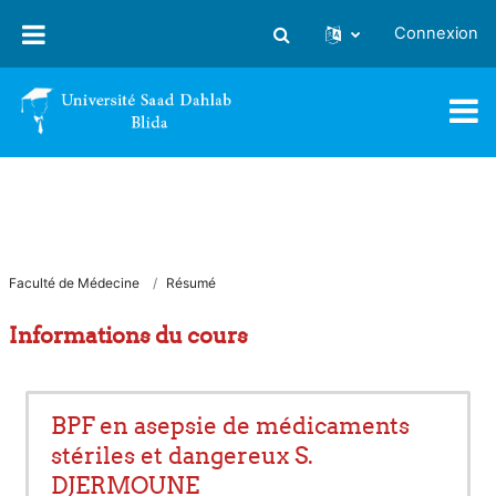
Passer au contenu principal
Connexion
Activer/désactiver la saisie
Faculté de Médecine
Résumé
Informations du cours
BPF en asepsie de médicaments
stériles et dangereux S.
DJERMOUNE