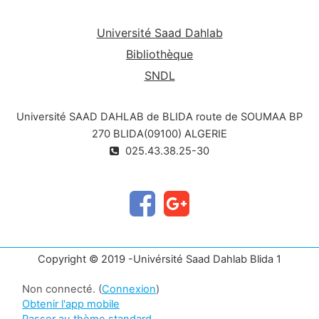
• GMP PIC/S Pharmaceutical Inspection Co-
operation Scheme: Arrangement de coopération
Université Saad Dahlab
entre autorités sanitaires internationale (36 pays
membres) ;
• Pharmacopée Helvétique (Suisse) ;
Bibliothèque
• Directives en Suisse et en France :
SNDL
o Suisse : BPF en petites quantités
o Suisse : BPF cytostatiques
Université SAAD DAHLAB de BLIDA route de SOUMAA BP
o France: Bonnes pratiques de préparations
270 BLIDA(09100) ALGERIE
(AFSSAPS, 2007).
025.43.38.25-30
Copyright © 2019 -Univérsité Saad Dahlab Blida 1
Non connecté. (
Connexion
)
Obtenir l'app mobile
Passer au thème standard