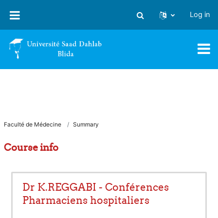
Skip to main content
Log in
Toggle search input
Faculté de Médecine
Summary
Course info
Dr K.REGGABI - Conférences
Pharmaciens hospitaliers