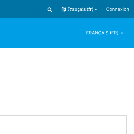
Français ‎(fr)‎
Connexion
Activer/désactiver la saisie de recherch
FRANÇAIS ‎(FR)‎