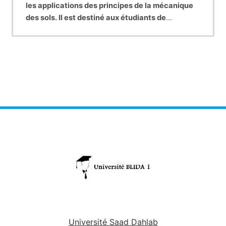
les applications des principes de la mécanique
des sols. Il est destiné aux étudiants de
deuxième année licence (L2) en Genie Civil.
Ce cours contient quatres grands chapitres :
Chapitre 1:
Introduction a la géotechnique
,
Chapitre 2: Propriétés physiques du sol,
Chapitre 3: Reconnaissance et classification du
sol,
Chapitre 4: Compactage du sol.
Université Saad Dahlab