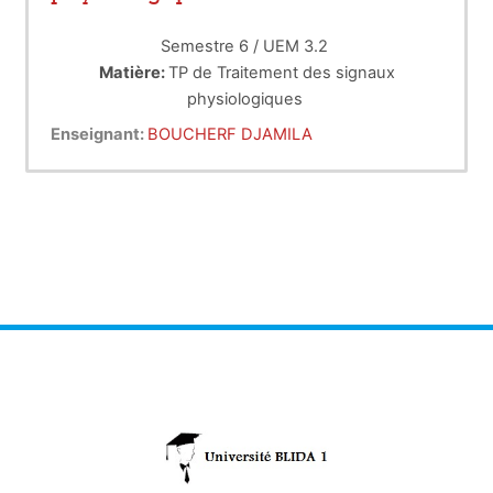
Semestre 6 / UEM 3.2
Matière:
TP de Traitement des signaux
physiologiques
Crédits:
2
Enseignant:
BOUCHERF DJAMILA
Coefficient:
1
Connaissances préalables recommandées :
Notions sur le traitement du signal ,
connaissance de Matlab.