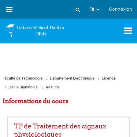
Passer au contenu principal
Connexion
Activer/désactiver la saisie
Faculté de Technologie
Département Electronique
Licence
Génie Biomédical
Résumé
Informations du cours
TP de Traitement des signaux
physiologiques