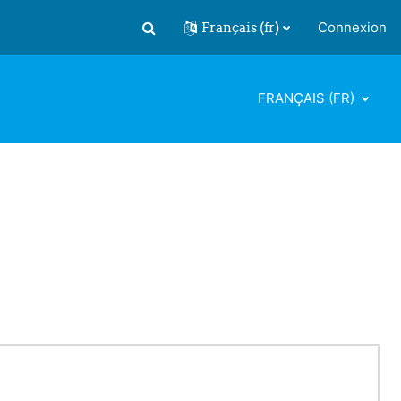
Français ‎(fr)‎
Connexion
Activer/désactiver la saisie de recherch
FRANÇAIS ‎(FR)‎