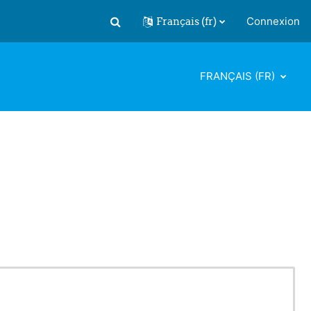
Français ‎(fr)‎
Connexion
Activer/désactiver la saisie de recherch
FRANÇAIS ‎(FR)‎