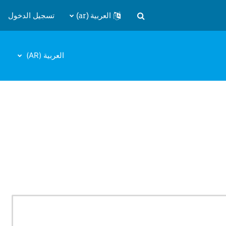
العربية ‎(ar)‎
تسجيل الدخول
تبديل إدخال البحث
العربية ‎(AR)‎