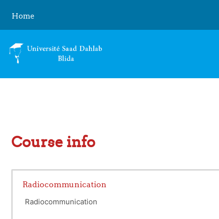
Skip to main content
Home
Course info
Radiocommunication
Radiocommunication