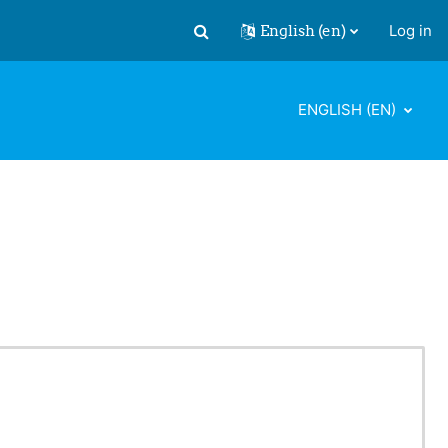
English ‎(en)‎
Log in
Toggle search input
ENGLISH ‎(EN)‎