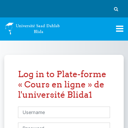
Skip to main content
Toggle
Log in to Plate-forme
« Cours en ligne » de
l'université Blida1
Username
Password