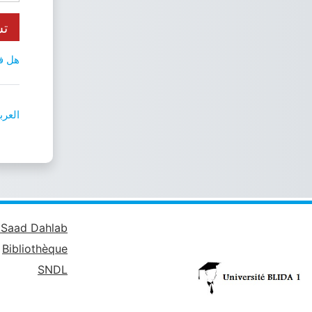
تس
هل ف
العربية ‎
é Saad Dahlab
Bibliothèque
SNDL