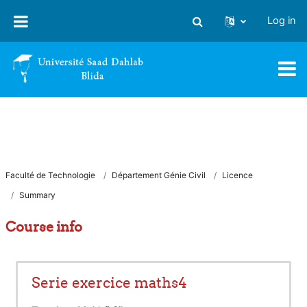
Skip to main content
Log in
Toggle search input
Faculté de Technologie
Département Génie Civil
Licence
Summary
Course info
Serie exercice maths4