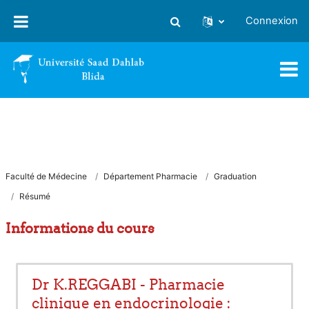
Passer au contenu principal
Connexion
Activer/désactiver la saisie
Faculté de Médecine
Département Pharmacie
Graduation
Résumé
Informations du cours
Dr K.REGGABI - Pharmacie
clinique en endocrinologie :