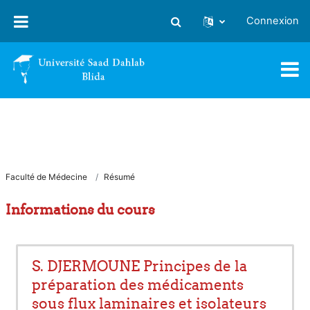
Passer au contenu principal
Connexion
Activer/désactiver la saisie
Faculté de Médecine
Résumé
Informations du cours
S. DJERMOUNE Principes de la
préparation des médicaments
sous flux laminaires et isolateurs