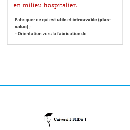
en milieu hospitalier.
Fabriquer ce qui est
utile
et
introuvable
(
plus-
value
) ;
- Orientation vers la fabrication de
médicaments individualisés de type injectable :
chimiothérapies anticancéreuses,
médicaments injectables prêts à l’emploi,
nutritions parentérales.
Cependant, la fabrication de médicament stérile
est un processus à
hauts risque
qui impose
des
hauts standards de qualité
et des exigences
sévères telles que :
la mise en place d’un système de gestion
de la qualité,
la formation et évaluation régulière du
personnel impliqué,
des moyens adaptés en locaux et
matériels (ZAC).