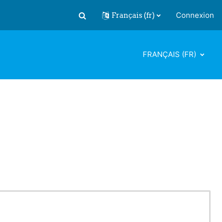
Français ‎(fr)‎
Connexion
Activer/désactiver la saisie de recherch
FRANÇAIS ‎(FR)‎