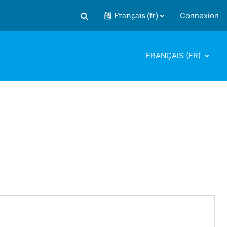
Français ‎(fr)‎
Connexion
Activer/désactiver la saisie de recherch
FRANÇAIS ‎(FR)‎