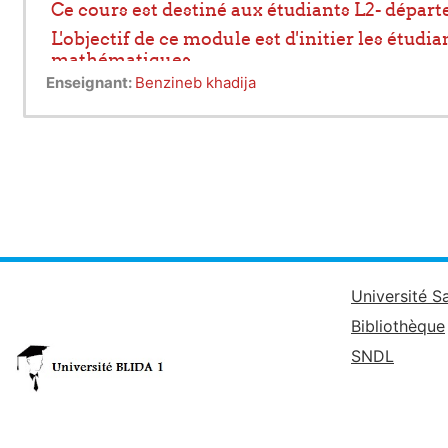
Ce cours est destiné aux étudiants L2- dépar
L'objectif de ce module est d'initier les étu
mathématiques
Enseignant:
Benzineb khadija
Université S
Bibliothèque
SNDL