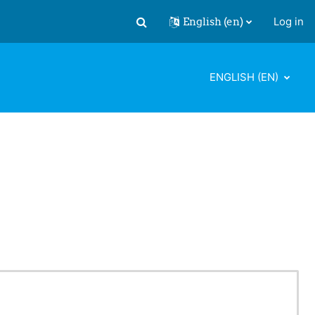
English ‎(en)‎
Log in
Toggle search input
ENGLISH ‎(EN)‎