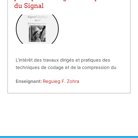
du Signal
L’intérêt des travaux dirigés et pratiques des
techniques de codage et de la compression du
signal, est le développement des
Enseignant:
Reguieg F. Zohra
télécommunications numériques.