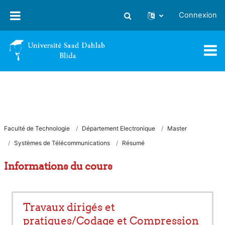
Passer au contenu principal
Connexion
Activer/désactiver la saisie
Faculté de Technologie
Département Electronique
Master
Systèmes de Télécommunications
Résumé
Informations du cours
Travaux dirigés et
pratiques/Codage et Compression