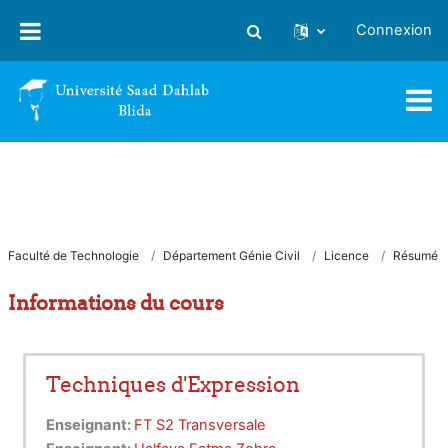
Passer au contenu principal
Connexion
Activer/désactiver la saisie
Faculté de Technologie
Département Génie Civil
Licence
Résumé
Informations du cours
Techniques d'Expression
Enseignant:
FT S2 Transversale