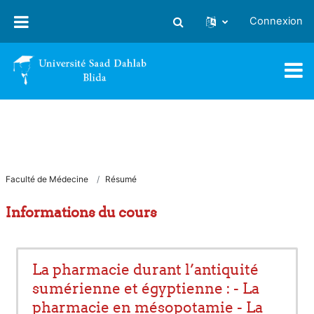
Passer au contenu principal
Connexion
Activer/désactiver la saisie
Faculté de Médecine
Résumé
Informations du cours
La pharmacie durant l’antiquité
sumérienne et égyptienne : - La
pharmacie en mésopotamie - La