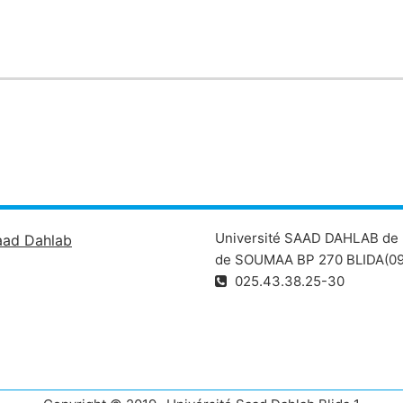
téroïdes : estrogène et progestérone
tostérone.
oncentrations élevées d’hormones sexuelles sont nécessaires a
boucle de rétroaction qui fait intervenir l’axe hypothalamo-hyp
Université SAAD DAHLAB de 
aad Dahlab
de SOUMAA BP 270 BLIDA(09
025.43.38.25-30