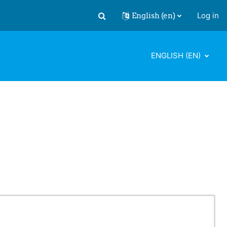
English ‎(en)‎
Log in
Toggle search input
ENGLISH ‎(EN)‎