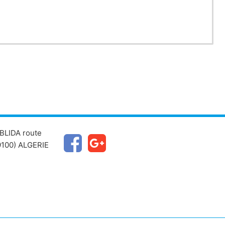
u développement des cellules germinales
ophysaire.
BLIDA route
100) ALGERIE