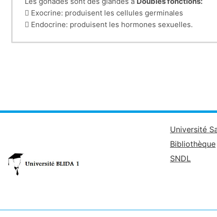
Les gonades sont des glandes à
Doubles fonctions:
 Exocrine: produisent les cellules germinales
 Endocrine: produisent les hormones sexuelles.

Les ovaires
produisent des ovules et des hormones s

Les testicules
produisent les spermatozoïdes et la tes
• Ces deux fonctions sont étroitement liées car des c
• Ces deux fonctions sont étroitement régulées par une 
Université S
Bibliothèque
SNDL