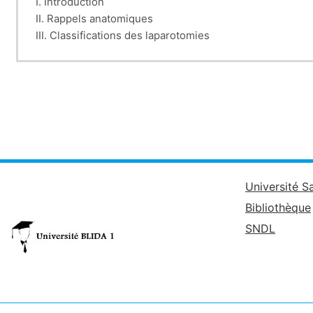
I. Introduction
II. Rappels anatomiques
III. Classifications des laparotomies
IV. Techniques des laparotomies
V. Complications des laparotomies
Université S
Bibliothèque
SNDL