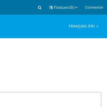
Français ‎(fr)‎
Connexion
Activer/désactiver la saisie de recherch
FRANÇAIS ‎(FR)‎