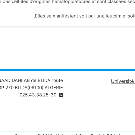
des cellules d'origines hématopoïétiques et sont classées selo
Elles se manifestent soit par une leucémie, s
es lymphoïdes qui sont un groupe de maladies résultant de la p
Ell
t classés en plusieurs entités en fonction des critères: cliniq
(précurseurs ou périphériques), cytologiqu
logie le diagnostic est porté sur prélèvements tissulaires (adén
au diagnostic anatomopathologique des hémopathies. Elle perme
de ces différentes 
 SAAD DAHLAB de BLIDA route
Universit
P 270 BLIDA(09100) ALGERIE
025.43.38.25-30