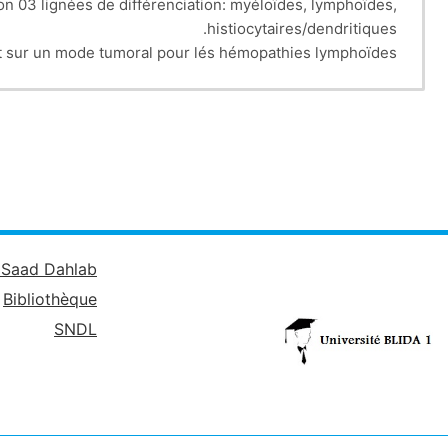
n 03 lignées de différenciation: myéloïdes, lymphoïdes,
histiocytaires/dendritiques.
oit sur un mode tumoral pour lés hémopathies lymphoïdes.
rolifération malignes de cellules lymphoïdes B, T ou NK.
es sont classées selon l'OMS 2016 en 02 grands groupes:
ues, phénotypiques (B ou T/NK), cellules d'origines
es, histologiques et architecturales, génotypiques.
85 % des LNH sont d'origine B; les plus fréquents sont le lymphome diffus à grandes cellules B (35 %) et le lymphome folliculaire (22 %).
Maladie de Hodgkin (LH)
opathies, biopsies digestives, cutanés,...) ou liquidiens.
t habituellement de préciser l’origine ou le phénotype
entités qui sont de pronostic et de traitement différents .
é Saad Dahlab
Bibliothèque
SNDL