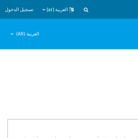
العربية ‎(ar)‎
تسجيل الدخول
تبديل إدخال البحث
العربية ‎(AR)‎