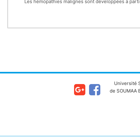
Les hémopathies malignes sont développées à partir 
Ce cours sera accès essentiellement sur les hémopathi
Lymphomes non Hodgkiniens (LNH), qui à leurs tours son
En anatomie patho
L’immunohistochimie est presque toujours nécessaire 
Université
de SOUMAA B