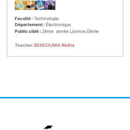
Faculté :
Technologie
Département :
Électronique
Public ciblé :
2ème année Licence,Génie
Électrique, pour les sections suivantes
,
Télécommuications
Teacher:
BENDOUMIA Rédha
Électronique
Génie Biomédical
Automatique
Intitulé du cours :
État de l’Art du Génie Électrique
Électrotechnique
(EAGE)
Crédit :
01
Coefficient :
01
Durée :
15 semaines, 1 cours par semaine, 45h00
dans le semestre.