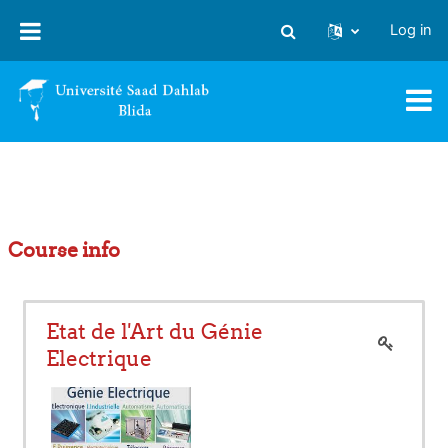
Skip to main content
Log in
Toggle search input
Course info
Etat de l'Art du Génie
Electrique