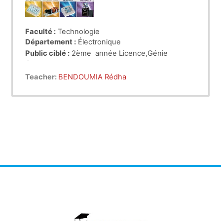
Faculté :
Technologie
Département :
Électronique
Public ciblé :
2ème année Licence,Génie
Électrique, pour les sections suivantes
,
Télécommuications
Teacher:
BENDOUMIA Rédha
Électronique
Génie Biomédical
Automatique
Intitulé du cours :
État de l’Art du Génie Électrique
Électrotechnique
(EAGE)
Crédit :
01
Coefficient :
01
Durée :
15 semaines, 1 cours par semaine, 45h00
dans le semestre.