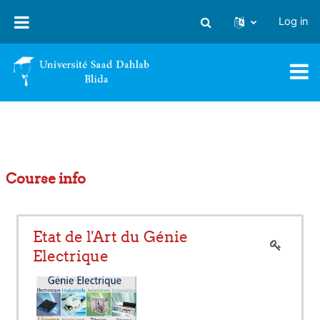
Skip to main content
Log in
Toggle search input
Course info
Etat de l'Art du Génie
Electrique