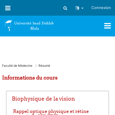
Passer au contenu principal
Connexion
Activer/désactiver la saisie
Faculté de Médecine
Résumé
Informations du cours
Biophysique de la vision
Rappel optique physique et rétine