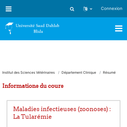
Passer au contenu principal
Connexion
Activer/désactiver la saisie
Institut des Sciences Vétérinaires
Département Clinique
Résumé
Informations du cours
Maladies infectieuses (zoonoses) :
La Tularémie