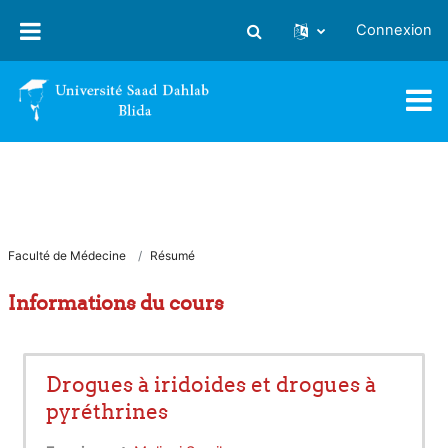
Passer au contenu principal
Connexion
Activer/désactiver la saisie
Faculté de Médecine
Résumé
Informations du cours
Drogues à iridoides et drogues à
pyréthrines