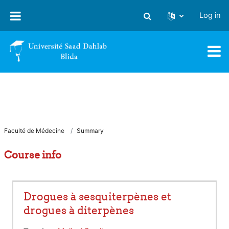
Skip to main content
Log in
Toggle search input
Faculté de Médecine
Summary
Course info
Drogues à sesquiterpènes et
drogues à diterpènes