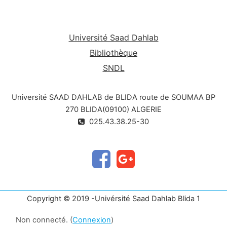
neuropsychiques.le diagnostic est basée sur :
hémogramme , frottis sanguin,le
medullogramme,et le dosage vitaminique.le
Université Saad Dahlab
bilan étiologique est obligatoire.le traitement est
basé sur la supplémentation en vit B12 et en
Bibliothèque
acide folique .
SNDL
Université SAAD DAHLAB de BLIDA route de SOUMAA BP
270 BLIDA(09100) ALGERIE
025.43.38.25-30
Copyright © 2019 -Univérsité Saad Dahlab Blida 1
Non connecté. (
Connexion
)