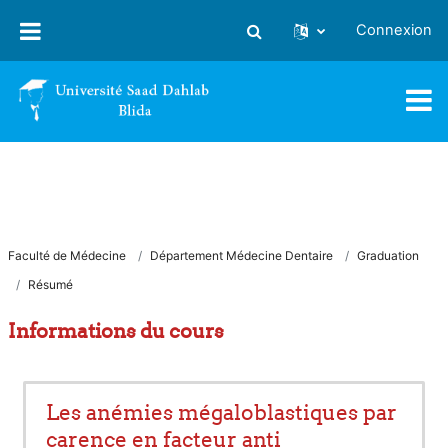
Passer au contenu principal
Connexion
Activer/désactiver la saisie
Faculté de Médecine
Département Médecine Dentaire
Graduation
Résumé
Informations du cours
Les anémies mégaloblastiques par
carence en facteur anti