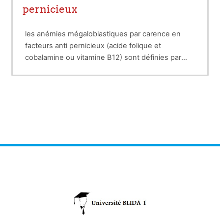
pernicieux
les anémies mégaloblastiques par carence en
facteurs anti pernicieux (acide folique et
cobalamine ou vitamine B12) sont définies par
une baisse du taux d’hémoglobine secondaire à
une anomalie de la synthèse de l’ADN,
responsable d’une anémie macrocytaire
mégaloblastique.le mécanisme de la carence en
vit B12 essentiellement par mal absorption
d’origine gastrique (lieu de synthèse du FI) ou
cide
intestinale : lieu d’absorption vit B12. et en a
folique : essentiellement carence d’apport :
malnutrition, organisme en expansion
(grossesse, nourisson), consommation
excessive d’alcool, la malabsorption rare.sur le
plan clinique :association d'un syndrome
anémique ,troubles digestifs et