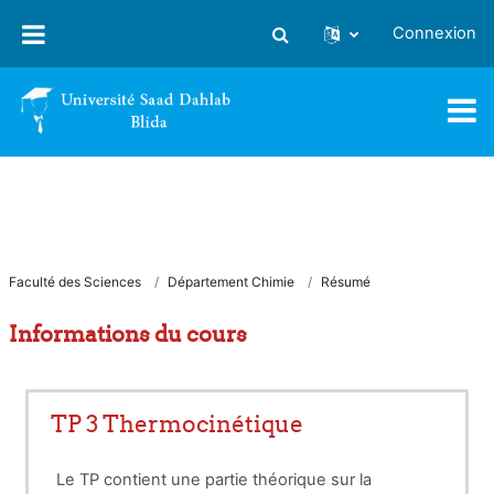
Passer au contenu principal
Connexion
Activer/désactiver la saisie
Faculté des Sciences
Département Chimie
Résumé
Informations du cours
TP 3 Thermocinétique
Le TP contient une partie théorique sur la