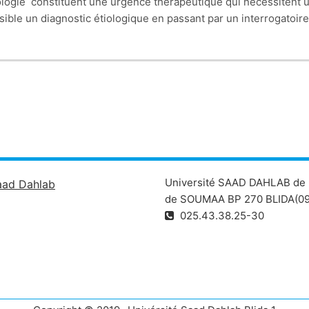
logie constituent une urgence thérapeutique qui nécessitent u
ossible un diagnostic étiologique en passant par un interrogato
e, à une thrombopénie ou à une maladie de Willebrand.
Université SAAD DAHLAB de 
aad Dahlab
de SOUMAA BP 270 BLIDA(09
025.43.38.25-30