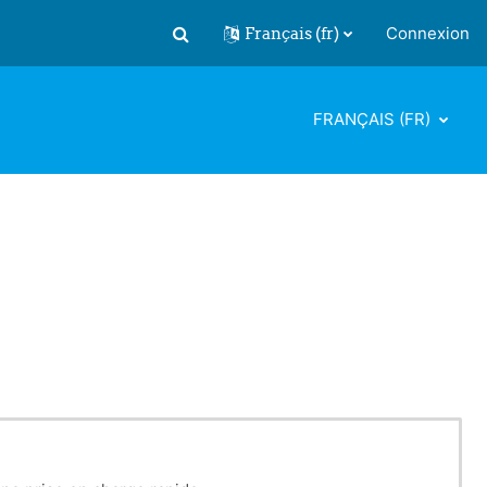
Français ‎(fr)‎
Connexion
Activer/désactiver la saisie de recherch
FRANÇAIS ‎(FR)‎