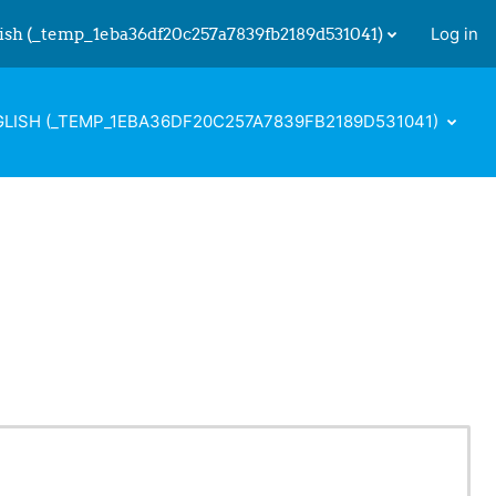
ish ‎(_temp_1eba36df20c257a7839fb2189d531041)‎
Log in
 input
LISH ‎(_TEMP_1EBA36DF20C257A7839FB2189D531041)‎