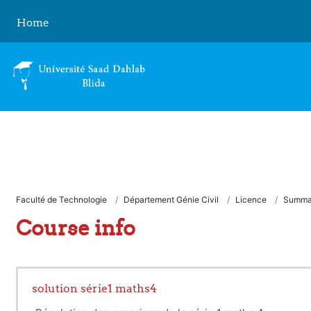
Skip to main content
Home
Faculté de Technologie
Département Génie Civil
Licence
Summa
Course info
solution série1 maths4