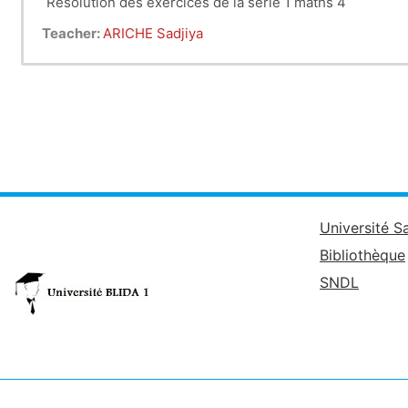
Résolution des exercices de la série 1 maths 4
Teacher:
ARICHE Sadjiya
Université S
Bibliothèque
SNDL