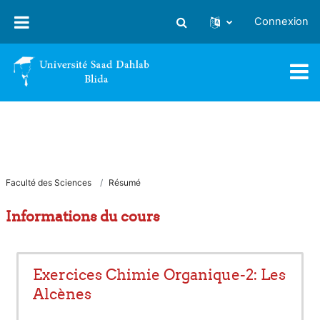
Passer au contenu principal
Connexion
Activer/désactiver la saisie
Faculté des Sciences
Résumé
Informations du cours
Exercices Chimie Organique-2: Les
Alcènes