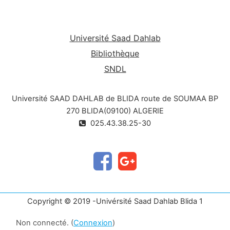
10% de lymphocytes activés avec une grande
hétérogéneité morphologique.
2-Infection à
cytomégalovirus (CMV)
3-Toxoplasmose
4- Primoinfection par le VIH
Université Saad Dahlab
Bibliothèque
SNDL
Université SAAD DAHLAB de BLIDA route de SOUMAA BP
270 BLIDA(09100) ALGERIE
025.43.38.25-30
Copyright © 2019 -Univérsité Saad Dahlab Blida 1
Non connecté. (
Connexion
)