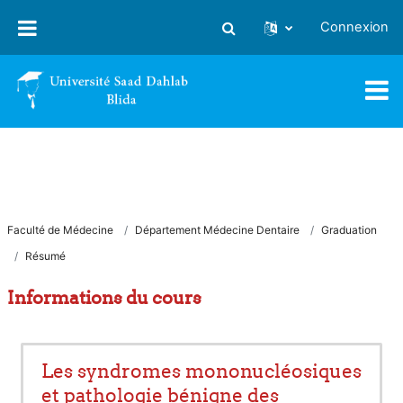
Passer au contenu principal
Connexion
Activer/désactiver la saisie
Faculté de Médecine
Département Médecine Dentaire
Graduation
Résumé
Informations du cours
Les syndromes mononucléosiques
et pathologie bénigne des