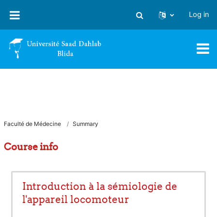
Skip to main content
Log in
Toggle search input
Faculté de Médecine
Summary
Course info
Introduction à la sémiologie de
l'appareil locomoteur