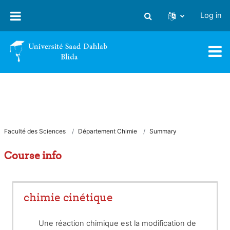
Skip to main content
Log in
Toggle search input
Faculté des Sciences
Département Chimie
Summary
Course info
chimie cinétique
Une réaction chimique est la modification de