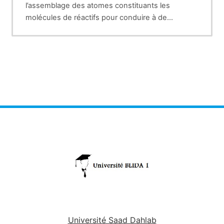
l’assemblage des atomes constituants les
molécules de réactifs pour conduire à de
nouvelles molécules produits. Etudier une
• La thermodynamique
réaction consiste à envisager deux problèmes
• La cinétique La thermodynamique étudie
dont elle dépend:
l’énergie de l’état initial La cinétique met en
évidence les intermédiaires
Université Saad Dahlab