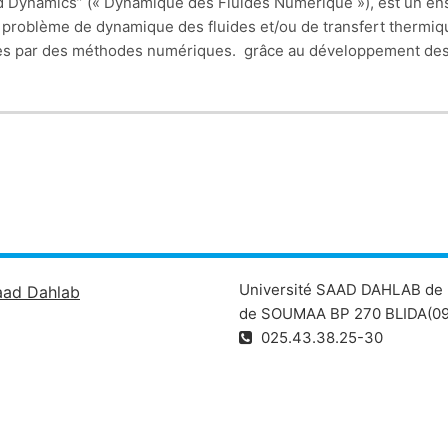
uid Dynamics” (« Dynamique des Fluides Numérique »), est un
en
n
problème de dynamique des fluides et/ou de transfert thermiq
ues par des méthodes
numériques.
grâce au
développement des 
capacité de mémoire, la CFD permet d’avoir des solutions très 
r la méthode des
volumes finis peuvent maintenant être consi
n. Ils résolvent les équations régissent, les
mouvements laminair
e stationnaire ou in stationnaire.
Université SAAD DAHLAB de 
aad Dahlab
de SOUMAA BP 270 BLIDA(09
025.43.38.25-30