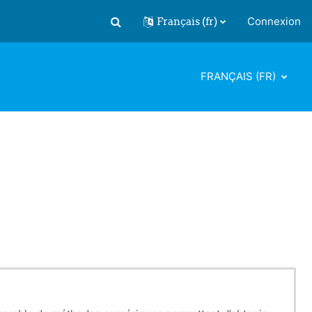
Français ‎(fr)‎
Connexion
Activer/désactiver la saisie de recherch
FRANÇAIS ‎(FR)‎