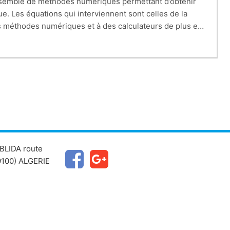
semble de méthodes numériques permettant d’obtenir
ue. Les équations qui
interviennent sont celles de la
méthodes numériques et à des calculateurs de plus en
satisfaisantes.
Les codes de simulation numérique des
dérés comme de véritable (expérience
numérique),
es et turbulents en 2 et 3 dimension. Les problèmes à
BLIDA route
100) ALGERIE