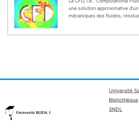
La CFD, i.e. “Computational Fl
une solution approximative d’u
mécaniques des fluides, résol
plus puissants avec
une grande 
écoulements, ou CFD, basée su
lorsqu’elles sont faites avec soi
résoudre peuvent
être en régim
Université S
Bibliothèque
SNDL